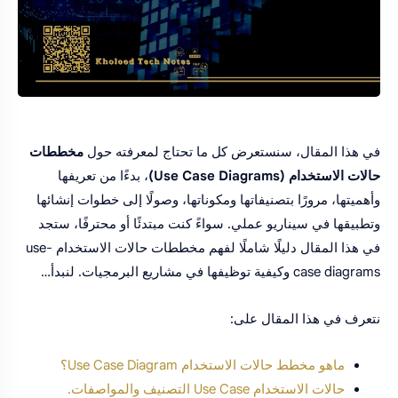
في هذا المقال، سنستعرض كل ما تحتاج لمعرفته حول
مخططات
حالات الاستخدام (Use Case Diagrams)
، بدءًا من تعريفها
وأهميتها، مرورًا بتصنيفاتها ومكوناتها، وصولًا إلى خطوات إنشائها
وتطبيقها في سيناريو عملي. سواءً كنت مبتدئًا أو محترفًا، ستجد
في هذا المقال دليلًا شاملًا لفهم مخططات حالات الاستخدام use-
case diagrams وكيفية توظيفها في مشاريع البرمجيات. لنبدأ…
نتعرف في هذا المقال على:
ماهو مخطط حالات الاستخدام Use Case Diagram؟
حالات الاستخدام Use Case التصنيف والمواصفات.