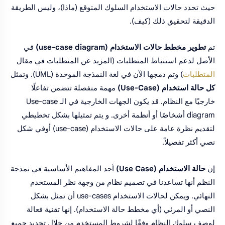
حيث تحدد حالات الاستخدام السلوك المتوقع (ماذا)، وليس الطريقة
الدقيقة لتحقيق ذلك (كيف).
تم
تطوير مخطط حالات الاستخدام (use-case diagram)
في
الأصل لدعم استنباط المتطلبات (المزيد عن المتطلبات في مقال
المتطلبات
) وتم دمجها الآن في لغة النمذجة الموحدة (UML). وتمثل
كل حالة استخدام (Use-Case)
مهمة منفصلة تتضمن تفاعلًا
خارجيًا مع النظام. قد يكون الجهات الخارجية في الـ Use-case
diagram أشخاصًا أو أنظمة أخرى. و يتم تمثيلها بشكل تخطيطي
لتقديم نظرة عامة على حالات الاستخدام (use-case) أوفي شكل
نصي أكثر تفصيلاً.
إن
حالة الاستخدام (Use Case)
أحد المفاهيم الأساسية في نمذجة
النظم أنها تساعدنا في تصميم نظام من وجهة نظر المستخدم
النهائي. ويمكن لحالات الاستخدام use-cases أن تمثل بشكل
النصي أو المرئي (أي مخطط حالة الاستخدام). إنها تقنية فعالة
لوصف سلوك النظام وفقًا لشروط المستخدم من خلال تحديد جميع