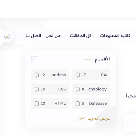
الأقسام
Algorithms
#C
CSS
Computing Technology
...؟! وفيما تستخدم الـ Queue...؟! وكيف يتم ترجمة الـ Queue برمجياً
HTML
Database
Python
JavaScript
Software Engineering