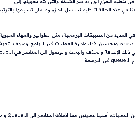
ستخدم الـ Queue في تنظيم الحزم الواردة عبر الشبكة والتي يتم تحويلها إلى
المستخدمين. ويتم استخدام الـ Queue في هذه الحالة لتنظيم تسلسل الحزم وضمان تسليمها بالترت
سبق أن الـ queue تُستخدم في العديد من التطبيقات البرمجية، مثل الطوابير والمهام الحيوية
 تبسيط وتحسين الأداء وإدارة العمليات في البرامج. وسوف نتعر
رمجة.
باستخدام مجموعة من العمليات، أهمها ع