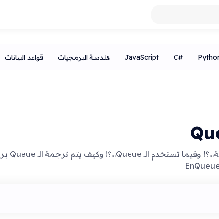
اذا تعني قائمة الانتظار Queue في البرمجة