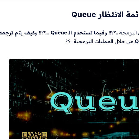
مة الانتظار Queue
البرمجة ..؟؟!! و
فيما تستخدم الـ Queue
...؟؟!! و
كيف يتم ترجمة ا
Q
من خلال العمليات البرمجية ..؟؟