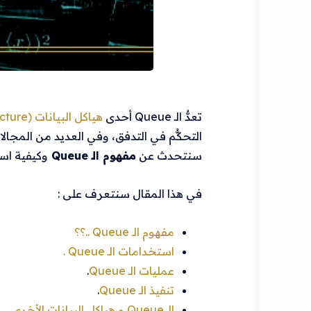
تعدُّ الـ Queue أحدى
هياكل البيانات (Data Structure)
التحكُّم في التدفق، وفي العديد من المجال
سنتحدث عن
مفهوم الـ Queue
وكيفية اس
في هذا المقال سنتعرف على :
مفهوم الـ Queue ..؟؟
استخدامات الـ Queue .
عمليات الـ Queue
.
تنفيذ الـ Queue
.
الـ Queue و هياكل البيانات الأخرى
.