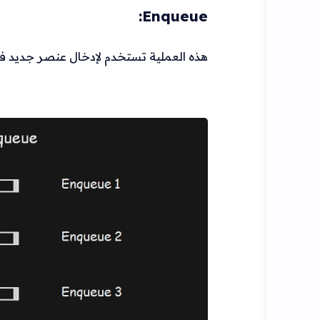
Enqueue:
هذه العملية تستخدم لإدخال عنصر جديد في نهاية الـ Queue. وتتضح ف