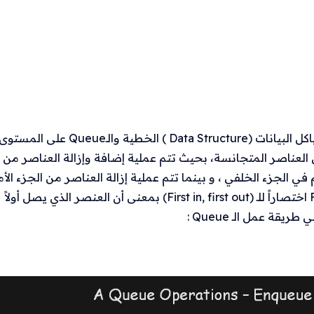
أو قائمة الانتظار من نوع هياكل البيانات (Data Structure ) الخطية والـQueue على المستو
 مرتبة من العناصر المتجانسة، بحيث تتم عملية إضافة وإزالة العناصر من
ي الجزء الخلفي ، و بينما تتم عملية إزالة العناصر من الجزء الأم
ويسمى ترتيب العمليات للـ Queue بـ FIFO اختصاراً للـ (First in, first out) بمعنى أن العنصر الذي يصل أولاً
قة عمل الـ Queue :